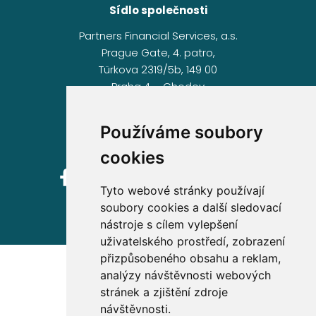
Sídlo společnosti
Partners Financial Services, a.s.
Prague Gate, 4. patro,
Türkova 2319/5b, 149 00
Praha 4 – Chodov
IČ: 276 99 781
Používáme soubory
cookies
Tyto webové stránky používají
soubory cookies a další sledovací
nástroje s cílem vylepšení
uživatelského prostředí, zobrazení
přizpůsobeného obsahu a reklam,
analýzy návštěvnosti webových
stránek a zjištění zdroje
návštěvnosti.