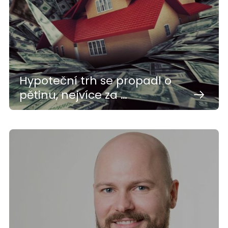
Hypoteční trh se propadl o
pětinu, nejvíce za …