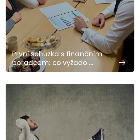
První schůzka s finančním
poradcem: co vyžado …