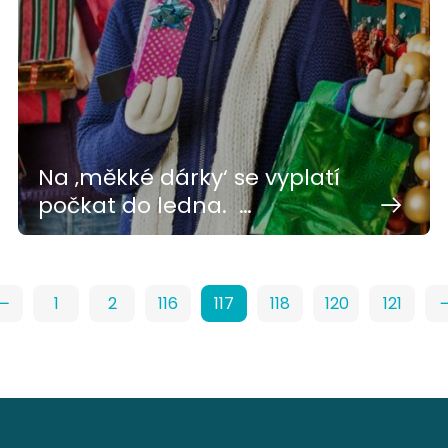
Na ‚měkké dárky‘ se vyplatí
počkat do ledna. …
1
2
116
117
118
120
121