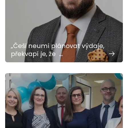
„Češi neumí plánovat výdaje,
překvapí je, že …