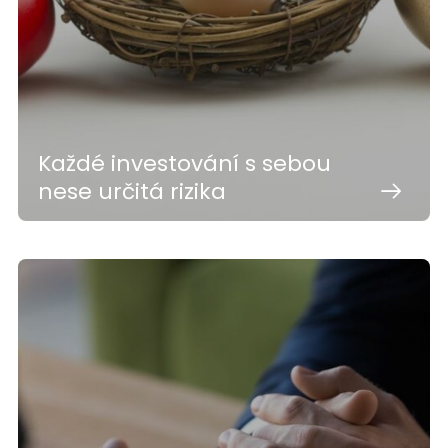
Každé investování s sebou
nese určitá rizika