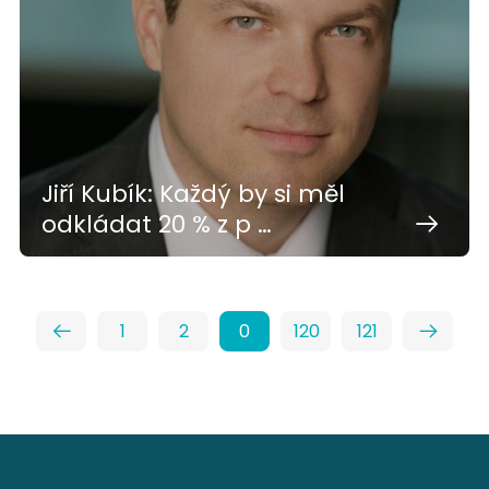
Jiří Kubík: Každý by si měl
odkládat 20 % z p …
1
2
0
120
121