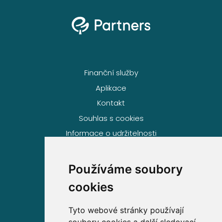
Finanční služby
Aplikace
Kontakt
Souhlas s cookies
Informace o udržitelnosti
Používáme soubory
Volejte zdarma na
cookies
800 63 63 63
Tyto webové stránky používají