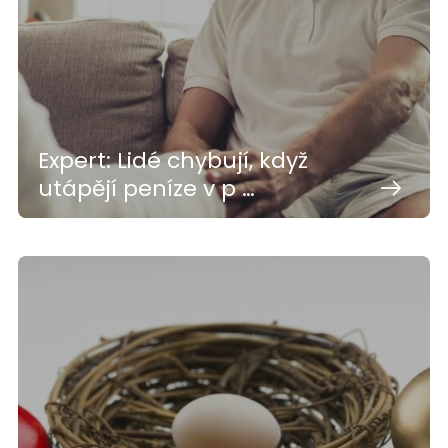
Expert: Lidé chybují, když
utápějí peníze v p …